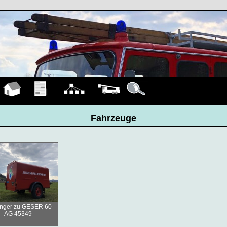
Hauptseite
Übungen
Organigramm
Fahrzeuge
Details
Fahrzeuge
nger zu GESER 60
AG 45349